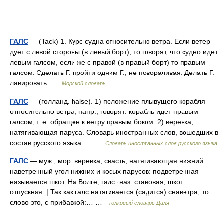
ГАЛС
— (Tack) 1. Курс судна относительно ветра. Если ветер
дует с левой стороны (в левый борт), то говорят, что судно идет
левым галсом, если же с правой (в правый борт) то правым
галсом. Сделать Г. пройти одним Г., не поворачивая. Делать Г.
лавировать …
Морской словарь
ГАЛС
— (голланд. halse). 1) положение плывущего корабля
относительно ветра, напр., говорят: корабль идет правым
галсом, т. е. обращен к ветру правым боком. 2) веревка,
натягивающая паруса. Словарь иностранных слов, вошедших в
состав русского языка.… …
Словарь иностранных слов русского языка
ГАЛС
— муж., мор. веревка, снасть, натягивающая нижний
наветренный угол нижних и косых парусов: подветренная
называется шкот. На Волге, галс ·наз. становая, шкот
отпускная. | Так как галс натягивается (садится) снаветра, то
слово это, с прибавкой:… …
Толковый словарь Даля