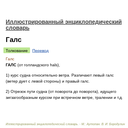
Иллюстрированный энциклопедический
словарь
Галс
Толкование
Перевод
Галс
ГАЛС
(от голландского hals),
1) курс судна относительно ветра. Различают левый галс
(ветер дует с левой стороны) и правый галс.
2) Отрезок пути судна (от поворота до поворота), идущего
зигзагообразным курсом при встречном ветре, тралении и т.д.
Иллюстрированный энциклопедический словарь. - М.: Аутопан
.
В. И. Бородулин